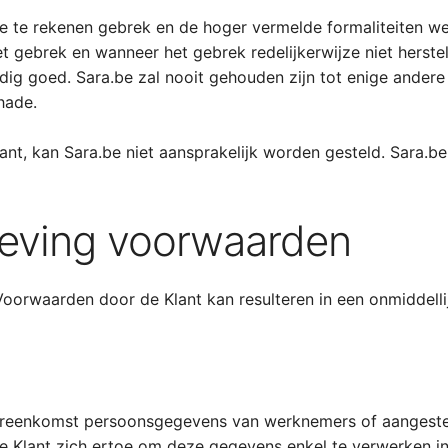
e te rekenen gebrek en de hoger vermelde formaliteiten we
et gebrek en wanneer het gebrek redelijkerwijze niet herste
rdig goed. Sara.be zal nooit gehouden zijn tot enige ande
hade.
nt, kan Sara.be niet aansprakelijk worden gesteld. Sara.be v
aleving voorwaarden
Voorwaarden door de Klant kan resulteren in een onmiddelli
overeenkomst persoonsgegevens van werknemers of aanges
de Klant zich ertoe om deze gegevens enkel te verwerken 