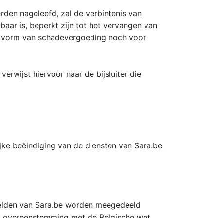
rden nageleefd, zal de verbintenis van
lbaar is, beperkt zijn tot het vervangen van
re vorm van schadevergoeding noch voor
erwijst hiervoor naar de bijsluiter die
jke beëindiging van de diensten van Sara.be.
telden van Sara.be worden meegedeeld
in overeenstemming met de Belgische wet