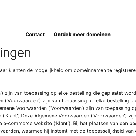
gevens
0 Antwerpen, Oudesteenweg 87 bus 3, KBO nr. 0459.777.6
Contact
Ontdek meer domeinen
lingen
ar klanten de mogelijkheid om domeinnamen te registreren
 zijn van toepassing op elke bestelling die geplaatst wo
 (‘Voorwaarden’) zijn van toepassing op elke bestelling d
emene Voorwaarden (‘Voorwaarden’) zijn van toepassing op 
‘Klant’).Deze Algemene Voorwaarden (‘Voorwaarden’) zijn 
e-commerce website (‘Klant’). Bij het plaatsen van een be
vaarden, waarmee hij instemt met de toepasselijkheid van d